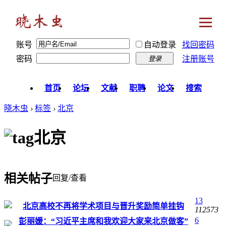
账号
自动登录
找回密码
密码
注册账号
登录
首页
论坛
文献
职聘
论文
搜索
晓木虫
›
标签
›
北京
北京
相关帖子
回复/查看
13
北京高校不再将学术项目与晋升奖励简单挂钩
112573
6
彭丽媛：“习近平主席和我欢迎大家来北京做客”