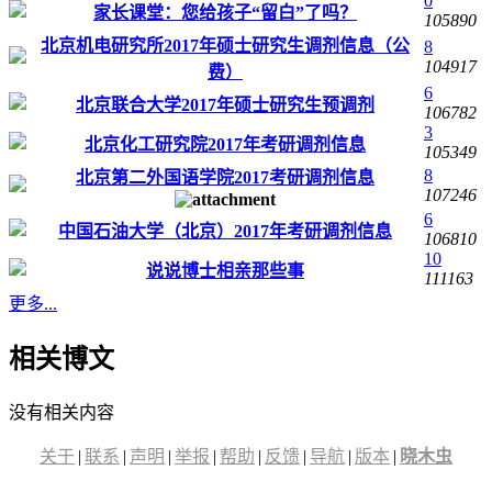
0
家长课堂：您给孩子“留白”了吗？
105890
北京机电研究所2017年硕士研究生调剂信息（公
8
104917
费）
6
北京联合大学2017年硕士研究生预调剂
106782
3
北京化工研究院2017年考研调剂信息
105349
8
北京第二外国语学院2017考研调剂信息
107246
6
中国石油大学（北京）2017年考研调剂信息
106810
10
说说博士相亲那些事
111163
更多...
相关博文
没有相关内容
关于
|
联系
|
声明
|
举报
|
帮助
|
反馈
|
导航
|
版本
|
晓木虫