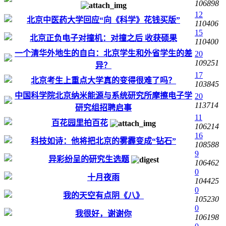
106898
12
北京中医药大学回应“向《科学》花钱买版”
110406
15
北京正负电子对撞机：对撞之后 收获硕果
110400
一个清华外地生的自白：北京学生和外省学生的差
20
109251
异？
17
北京考生上重点大学真的变得很难了吗？
103845
中国科学院北京纳米能源与系统研究所摩擦电子学
20
113714
研究组招聘启事
11
百花园里拍百花
106214
16
科技如诗：他将把北京的雾霾变成“钻石”
108588
9
异彩纷呈的研究生选题
106462
0
十月夜雨
104425
0
我的天空有点阴《八》
105230
0
我很好，谢谢你
106198