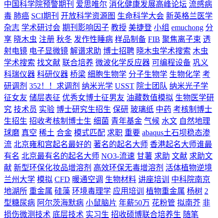
中国科学院预警期刊
爱思唯尔
消化健康发展高峰论坛
流感病
毒
肺癌
SCI期刊
开放科学资源图
生命科学大会
新英格兰医学
杂志
学术研讨会
期刊影响因子
教授
美捷登
小组
emuchong
分
享
晓木虫
注册
秋冬
发作性睡病
样品制备
FIB
聚焦离子束
透
射电镜
电子显微镜
解谱求助
博士招聘
晓木虫学术搜索
木虫
学术搜索
找文献
联合培养
微波化学反应器
可编程设备
巩义
科瑞仪器
科研仪器
桥梁
细胞生物学
分子生物学
生物化学
考
研调剂
352！！求调剂
纳米光学
USST
院士团队
纳米光子学
征女友
储层表征
优秀女博士征男友
油藏数值模拟
生物医学研
究
技术员
实验
博士研究生招生
保研
玻璃纸
中药
考核制博士
生招生
招收考核制博士生
细菌
青年基金
气候
水文
自然地理
球磨
真空
稀土
合金
模式匹配
求职
重要
abaqus土石坝稳态渗
流
北京雍和宫起名最好的
著名的起名大师
香港起名大师谁最
有名
北京最有名的起名大师
NO3-流速
甘薯
求助
文献
求助文
献
新型环保化妆品增溶剂
高效环保无毒增溶剂
活体植物逆境
兰州大学
模拟
CFD
暖通空调
生物材料
讲座培训
中科院南京
地湖所
重金属
硅藻
环境毒理学
应用培训
植物重金属
杨树
2
型糖尿病
阿尔茨海默病
小鼠脑片
年薪50万
花粉管
拟南芥
非
损伤微测技术
底层技术
实习生
招收硕博联合培养生
随笔