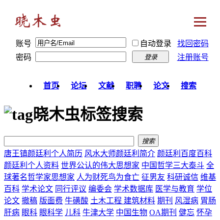
账号
自动登录
找回密码
密码
注册账号
登录
首页
论坛
文献
职聘
论文
搜索
晓木虫标签搜索
搜索
唐王镇颜廷利个人简历
风水大师颜廷利简介
颜廷利百度百科
颜廷利个人资料
世界公认的伟大思想家
中国哲学三大泰斗
全
球著名哲学家思想家
人为财死鸟为食亡
征男友
科研诚信
维基
百科
学术论文
同行评议
编委会
学术数据库
医学与教育
学位
论文
撤稿
版面费
牛磺酸
土木工程 建筑材料
期刊
风湿病
胃肠
肝病
眼科
眼科学
儿科
牛津大学
中国生物
OA期刊
健忘
怀孕