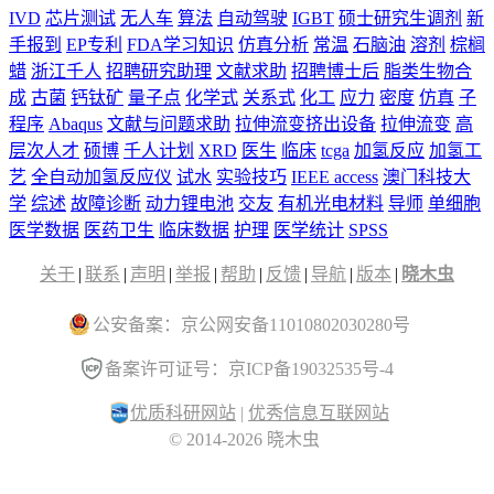
IVD
芯片测试
无人车
算法
自动驾驶
IGBT
硕士研究生调剂
新
手报到
EP专利
FDA学习知识
仿真分析
常温
石脑油
溶剂
棕榈
蜡
浙江千人
招聘研究助理
文献求助
招聘博士后
脂类生物合
成
古菌
钙钛矿
量子点
化学式
关系式
化工
应力
密度
仿真
子
程序
Abaqus
文献与问题求助
拉伸流变挤出设备
拉伸流变
高
层次人才
硕博
千人计划
XRD
医生
临床
tcga
加氢反应
加氢工
艺
全自动加氢反应仪
试水
实验技巧
IEEE access
澳门科技大
学
综述
故障诊断
动力锂电池
交友
有机光电材料
导师
单细胞
医学数据
医药卫生
临床数据
护理
医学统计
SPSS
关于
|
联系
|
声明
|
举报
|
帮助
|
反馈
|
导航
|
版本
|
晓木虫
公安备案：京公网安备11010802030280号
备案许可证号：京ICP备19032535号-4
优质科研网站
|
优秀信息互联网站
© 2014-2026 晓木虫