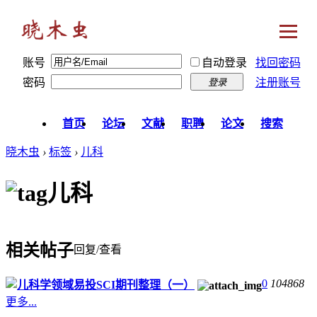
账号
自动登录
找回密码
密码
注册账号
登录
首页
论坛
文献
职聘
论文
搜索
晓木虫
›
标签
›
儿科
儿科
相关帖子
回复/查看
0
104868
儿科学领域易投SCI期刊整理（一）
更多...