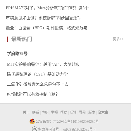
PRISMA写对了，Meta分析就写好了吗？这5个
审稿意见如山倒？系统拆解“四步回复法”，
最全！百世登（BPG）期刊投稿：格式规范与
最新热门
更多>>
学府路79号
MIT实验敲响警钟：越用“AI”，大脑越废
陈氏超弦理论（CST）基础动力学
二氧化硅微胶囊怎么总是包不上去
吃“剩饭”可以有效控制血糖？
关于
|
联系
|
声明
|
举报
|
帮助
|
反馈
|
导航
|
版本
|
晓木虫
公安备案：京公网安备11010802030280号
备案许可证号：京ICP备19032535号-4