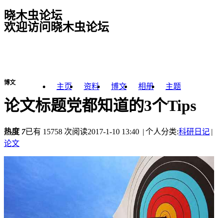
晓木虫论坛
欢迎访问晓木虫论坛
博文
主页
资料
博文
相册
主题
论文标题党都知道的3个Tips
热度
7
已有 15758 次阅读
2017-1-10 13:40
|
个人分类:
科研日记
|
论文