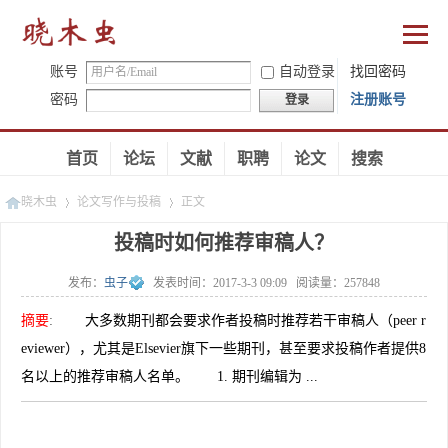
账号
自动登录
找回密码
密码
注册账号
登录
首页
论坛
文献
职聘
论文
搜索
晓木虫
论文写作与投稿
正文
投稿时如何推荐审稿人？
发布：
虫子
发表时间：
2017-3-3 09:09
阅读量：
257848
»
»
摘要
:
大多数期刊都会要求作者投稿时推荐若干审稿人（peer r
eviewer），尤其是Elsevier旗下一些期刊，甚至要求投稿作者提供8
名以上的推荐审稿人名单。 1. 期刊编辑为 ...