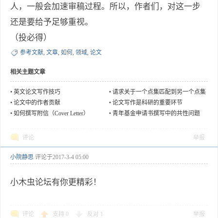
人，一般会加速审稿过程。所以，作者们，对这一步
还是要给予足够重视。
（投必得）
参考文献
,
文章
,
如何
,
领域
,
论文
相关主题文章
•
英文论文写作技巧
•
请求关于一个点集匹配到另一个点集
部分的相关论文或思路
•
论文中的作者贡献
•
论文写作是科研的重要环节
•
如何撰写附信（Cover Letter）
•
青年基金申请书撰写中的共性问题
评论
举报
小院静思
评论于
2017-3-4 05:00
小木虫论坛有你更精彩！
评论
支持
0
反对
1
举报