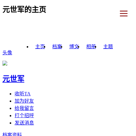
元世军的主页
主页
档案
博文
相册
主题
头像
元世军
收听TA
加为好友
给我留言
打个招呼
发送消息
档案资料