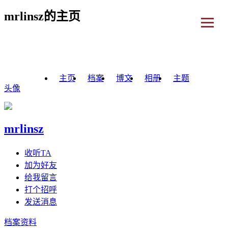
mrlinsz的主页
主页
档案
博文
相册
主题
头像
mrlinsz
收听TA
加为好友
给我留言
打个招呼
发送消息
档案资料