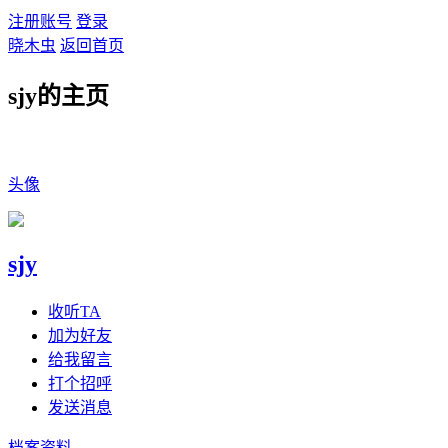
注册账号
登录
晓木虫
返回首页
sjy的主页
头像
sjy
收听TA
加为好友
给我留言
打个招呼
发送消息
档案资料