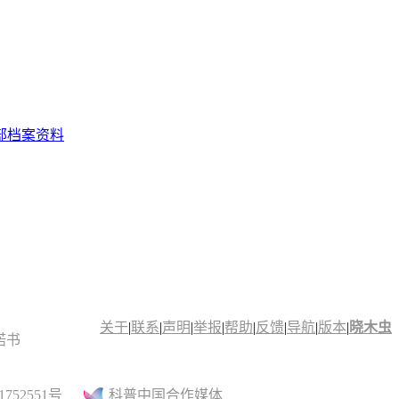
部档案资料
关于
|
联系
|
声明
|
举报
|
帮助
|
反馈
|
导航
|
版本
|
晓木虫
诺书
52551号
科普中国合作媒体