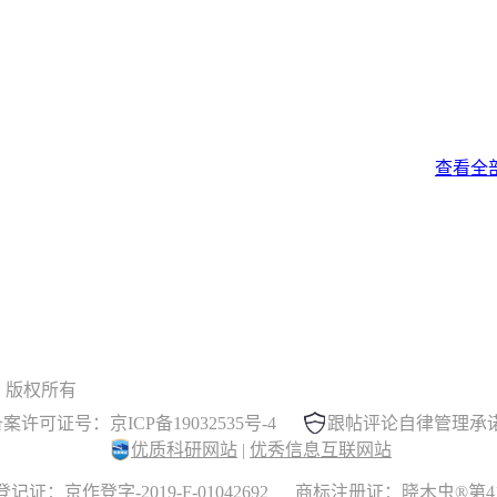
查看全
 晓木虫 版权所有
案许可证号：京ICP备19032535号-4
跟帖评论自律管理承
优质科研网站
|
优秀信息互联网站
记证：京作登字-2019-F-01042692
商标注册证：晓木虫®第417