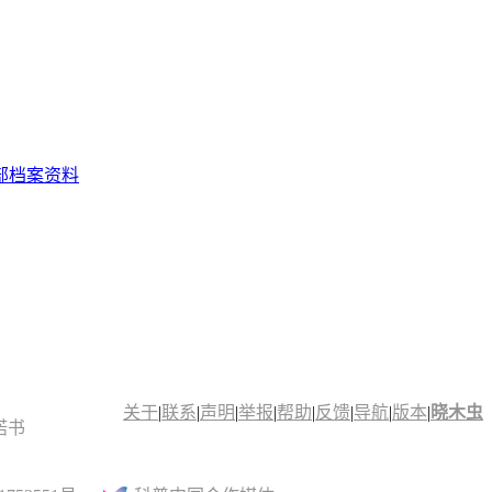
部档案资料
关于
|
联系
|
声明
|
举报
|
帮助
|
反馈
|
导航
|
版本
|
晓木虫
诺书