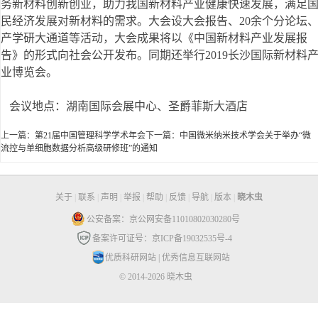
务新材料创新创业，助力我国新材料产业健康快速发展，满足
民经济发展对新材料的需求。大会设大会报告、20余个分论坛
产学研大通道等活动，大会成果将以《中国新材料产业发展报
告》的形式向社会公开发布。同期还举行2019长沙国际新材料
业博览会。
会议地点：湖南国际会展中心、圣爵菲斯大酒店
上一篇：
第21届中国管理科学学术年会
下一篇：
中国微米纳米技术学会关于举办“微
流控与单细胞数据分析高级研修班”的通知
关于
|
联系
|
声明
|
举报
|
帮助
|
反馈
|
导航
|
版本
|
晓木虫
公安备案：京公网安备11010802030280号
备案许可证号：京ICP备19032535号-4
优质科研网站
|
优秀信息互联网站
© 2014-2026 晓木虫