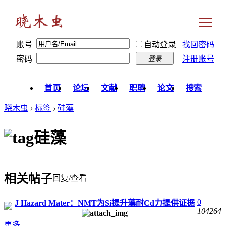
账号
自动登录
找回密码
密码
注册账号
登录
首页
论坛
文献
职聘
论文
搜索
晓木虫
›
标签
›
硅藻
硅藻
相关帖子
回复/查看
0
J Hazard Mater：NMT为Si提升藻耐Cd力提供证据
104264
更多...