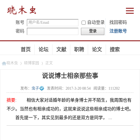
账号
自动登录
找回密码
密码
注册账号
登录
首页
论坛
文献
职聘
论文
搜索
晓木虫
硕博家园
正文
说说博士相亲那些事
发布：
虫子
发表时间：
2017-3-20 08:54
阅读量：
111202
»
»
摘要
:
相信大家对适婚年龄的单身博士并不陌生，我周围也有
不少。当然也有相亲成功的，这就来说说这些相亲成功的博士吧。
首先提一下，其实见到最多的还是双方是同学， ...