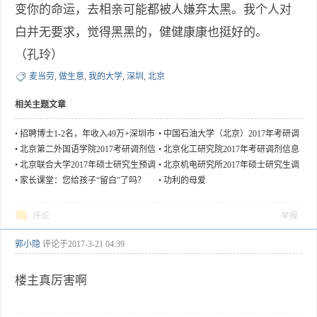
变你的命运，去相亲可能都被人嫌弃太黑。我个人对
白并无要求，觉得黑黑的，健健康康也挺好的。
（孔玲）
麦当劳
,
做生意
,
我的大学
,
深圳
,
北京
相关主题文章
•
招聘博士1-2名，年收入49万+深圳市
•
中国石油大学（北京）2017年考研调
长隆科技有限公司
剂信息
•
北京第二外国语学院2017考研调剂信
•
北京化工研究院2017年考研调剂信息
息
•
北京联合大学2017年硕士研究生预调
•
北京机电研究所2017年硕士研究生调
剂
剂信息（公费）
•
家长课堂：您给孩子“留白”了吗？
•
功利的母爱
评论
举报
郭小隐
评论于
2017-3-21 04:39
楼主真厉害啊