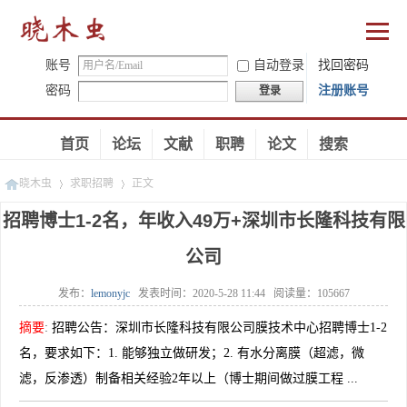
账号
自动登录
找回密码
密码
注册账号
登录
首页
论坛
文献
职聘
论文
搜索
晓木虫
求职招聘
正文
招聘博士1-2名，年收入49万+深圳市长隆科技有限
公司
»
»
发布：
lemonyjc
发表时间：
2020-5-28 11:44
阅读量：
105667
摘要
:
招聘公告：深圳市长隆科技有限公司膜技术中心招聘博士1-2
名，要求如下：1. 能够独立做研发；2. 有水分离膜（超滤，微
滤，反渗透）制备相关经验2年以上（博士期间做过膜工程 ...