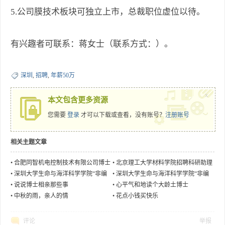
5.
公司膜技术板块可独立上市，总裁职位虚位以待。
有兴趣者可联系：蒋女士（联系方式：
）。
深圳
,
招聘
,
年薪50万
x
本文包含更多资源
您需要
登录
才可以下载或查看，没有账号？
注册账号
相关主题文章
•
合肥同智机电控制技术有限公司博士
•
北京理工大学材料学院招聘科研助理
后研究员招聘简章
•
深圳大学生命与海洋科学学院“非编
•
深圳大学生命与海洋科学学院“非编
码RNA与心血管疾病”实验室专职研究
码RNA与肺血管病”课题组博士后招聘
•
说说博士相亲那些事
•
心平气和地读个大龄土博士
人员招聘
•
中秋的雨，亲人的情
•
花点小钱买快乐
评论
举报