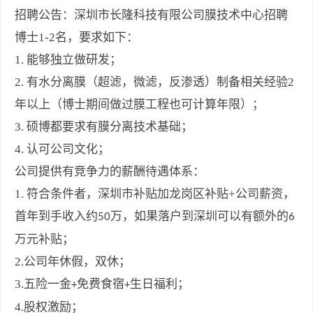
招聘公告：深圳市长隆科技有限公司膜技术中心招聘
博士1-2
名，要求如下：
1.
能够独立做研发；
2.
有水分离膜（超滤，微滤，反渗透）制备相关经验2
年以上（博士期间做过膜工程也可计算年限）；
3.
硕博都要求有膜分离技术基础；
4.
认可公司文化；
公司提供有竞争力的薪酬待遇体系：
1.
符合条件者，深圳市补贴加龙岗区补贴
+
公司薪资，
首年到手收入约
万，如果落户到深圳可以有额外的
50
6
万元补贴；
2.
公司年休假，双休；
3.
五险一金
免费食宿
生日福利；
+
+
4.
股权激励；