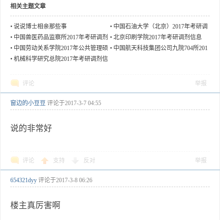
相关主题文章
•
说说博士相亲那些事
•
中国石油大学（北京）2017年考研调
剂信息
•
中国兽医药品监察所2017年考研调剂
•
北京印刷学院2017年考研调剂信息
信息
•
中国劳动关系学院2017年公共管理硕
•
中国航天科技集团公司九院704所201
士研究生调剂信息
7年研究生招生调剂信息
•
机械科学研究总院2017年考研调剂信
息
评论
举报
窗边的小豆豆
评论于
2017-3-7 04:55
说的非常好
评论
支持
反对
举报
654321dyy
评论于
2017-3-8 06:26
楼主真厉害啊