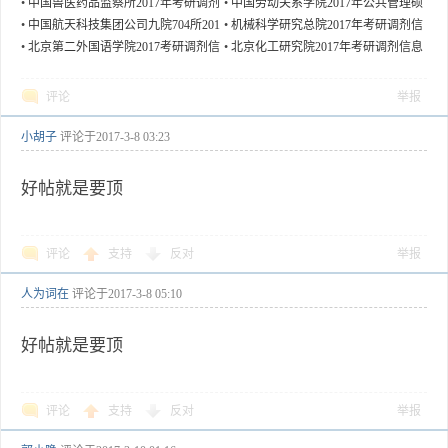
•
中国兽医药品监察所2017年考研调剂
•
中国劳动关系学院2017年公共管理硕
信息
士研究生调剂信息
•
中国航天科技集团公司九院704所201
•
机械科学研究总院2017年考研调剂信
7年研究生招生调剂信息
息
•
北京第二外国语学院2017考研调剂信
•
北京化工研究院2017年考研调剂信息
息
评论
举报
小胡子
评论于
2017-3-8 03:23
好帖就是要顶
评论
支持
反对
举报
人为词在
评论于
2017-3-8 05:10
好帖就是要顶
评论
支持
反对
举报