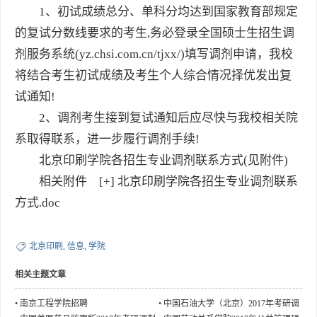
1、初试成绩总分、单科分均达到国家教育部规定
的复试分数线要求的考生,务必登录全国硕士生招生调
剂服务系统(yz.chsi.com.cn/tjxx/)填写调剂申请，我校
将结合考生初试成绩及考生个人综合情况择优发出复
试通知!
2、调剂考生接到复试通知后应尽快与我校相关院
系取得联系，进一步履行调剂手续!
北京印刷学院各招生专业调剂联系方式(见附件)
相关附件 [+]
北京印刷学院各招生专业调剂联系
方式.
doc
北京印刷
,
信息
,
学院
相关主题文章
•
南京工程学院招聘
•
中国石油大学（北京）2017年考研调
剂信息