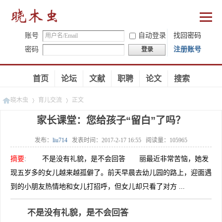
账号
自动登录
找回密码
密码
注册账号
登录
首页
论坛
文献
职聘
论文
搜索
晓木虫
育儿交流
正文
家长课堂：您给孩子“留白”了吗？
发布：
liu714
发表时间：
2017-2-17 16:55
阅读量：
105965
»
»
摘要
:
不是没有礼貌，是不会回答 丽最近非常苦恼，她发
现五岁多的女儿越来越孤僻了。前天早晨去幼儿园的路上，迎面遇
到的小朋友热情地和女儿打招呼，但女儿却只看了对方 ...
不是没有礼貌，是不会回答