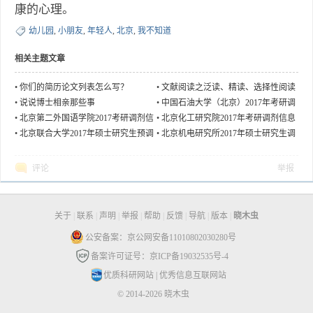
康的心理。
幼儿园
,
小朋友
,
年轻人
,
北京
,
我不知道
相关主题文章
•
你们的简历论文列表怎么写？
•
文献阅读之泛读、精读、选择性阅读
•
说说博士相亲那些事
•
中国石油大学（北京）2017年考研调
剂信息
•
北京第二外国语学院2017考研调剂信
•
北京化工研究院2017年考研调剂信息
息
•
北京联合大学2017年硕士研究生预调
•
北京机电研究所2017年硕士研究生调
剂
剂信息（公费）
评论
举报
关于
|
联系
|
声明
|
举报
|
帮助
|
反馈
|
导航
|
版本
|
晓木虫
公安备案：京公网安备11010802030280号
备案许可证号：京ICP备19032535号-4
优质科研网站
|
优秀信息互联网站
© 2014-2026 晓木虫