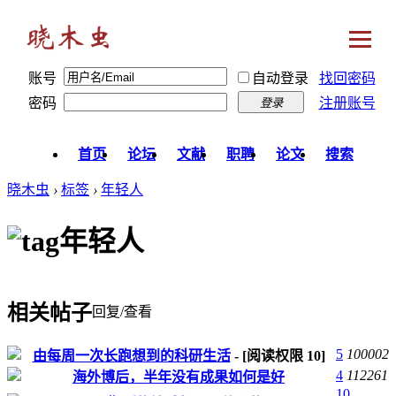
账号
自动登录
找回密码
密码
注册账号
登录
首页
论坛
文献
职聘
论文
搜索
晓木虫
›
标签
›
年轻人
年轻人
相关帖子
回复/查看
5
100002
由每周一次长跑想到的科研生活
- [阅读权限
10
]
4
112261
海外博后，半年没有成果如何是好
10