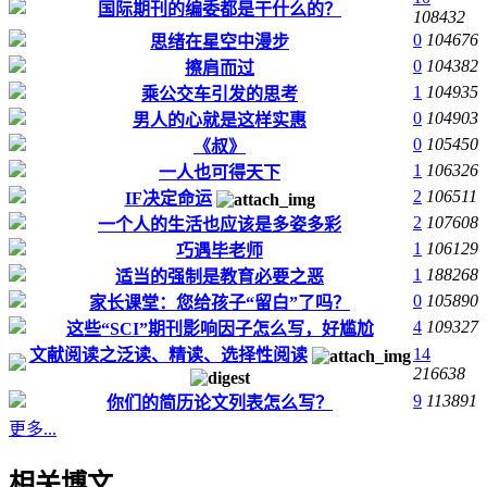
国际期刊的编委都是干什么的？
108432
0
104676
思绪在星空中漫步
0
104382
擦肩而过
1
104935
乘公交车引发的思考
0
104903
男人的心就是这样实惠
0
105450
《叔》
1
106326
一人也可得天下
2
106511
IF决定命运
2
107608
一个人的生活也应该是多姿多彩
1
106129
巧遇毕老师
1
188268
适当的强制是教育必要之恶
0
105890
家长课堂：您给孩子“留白”了吗？
4
109327
这些“SCI”期刊影响因子怎么写，好尴尬
14
文献阅读之泛读、精读、选择性阅读
216638
9
113891
你们的简历论文列表怎么写？
更多...
相关博文