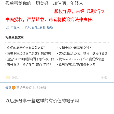
孤单带给你的一切美好。加油吧，年轻人!
版权作品，未经《短文学》
书面授权，严禁转载，违者将被追究法律责任。
年轻人
,
一个人
,
音乐
,
朋友
,
版权
相关主题文章
•
你们的简历论文列表怎么写？
•
女博士就业困境谁之过？
•
英美专家给你润色论文？想得美！
•
文献阅读之泛读、精读、选择性阅读
•
这些“SCI”期刊影响因子怎么写，好
•
发Nature/Science了么？我们做邻居
尴尬
吧！
•
家长课堂：您给孩子“留白”了吗？
•
适当的强制是教育必要之恶
评论
举报
聂雄
评论于
2017-2-15 02:55
以后多分享一些这样的有价值的帖子啊