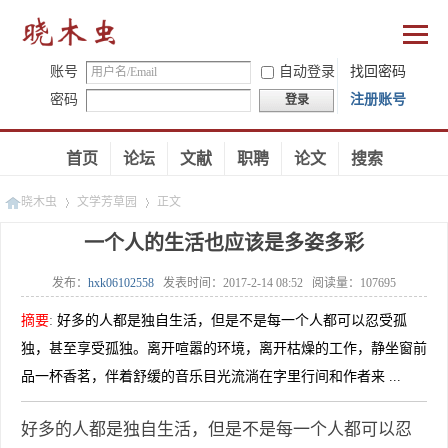
账号
自动登录
找回密码
密码
注册账号
登录
首页
论坛
文献
职聘
论文
搜索
晓木虫
文学芳草园
正文
一个人的生活也应该是多姿多彩
发布：
hxk06102558
发表时间：
2017-2-14 08:52
阅读量：
107695
»
»
摘要
:
好多的人都是独自生活，但是不是每一个人都可以忍受孤
独，甚至享受孤独。离开喧嚣的环境，离开枯燥的工作，静坐窗前
品一杯香茗，伴着舒缓的音乐目光流淌在字里行间和作者来 ...
好多的人都是独自生活，但是不是每一个人都可以忍