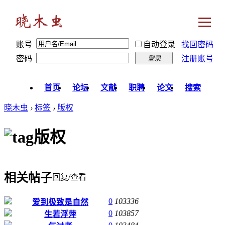
账号
自动登录
找回密码
密码
注册账号
登录
首页
论坛
文献
职聘
论文
搜索
晓木虫
›
标签
›
版权
版权
相关帖子
回复/查看
0
103336
爱到极致是自然
0
103857
生若浮萍