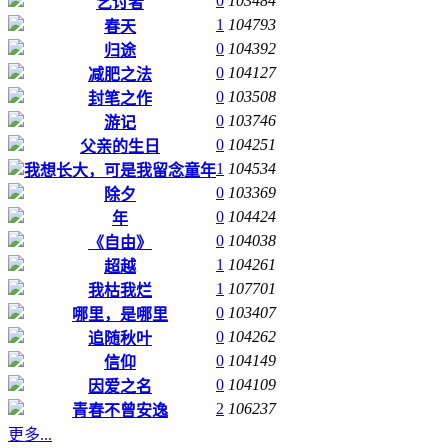
0
103484
乞讨者
1
104793
春天
0
104392
归途
0
104127
减肥之法
0
103508
封笔之作
0
103746
游记
0
104251
父亲的生日
1
104534
我想长大，可是我留念童年
0
103369
除夕
0
104424
年
0
104038
《自由》
1
104261
超越
1
107701
我枯我烂
0
103407
哪里，是哪里
0
104262
追随秋叶
0
104149
信仰
0
104109
因爱之名
2
106237
青春不曾安逸
更多...