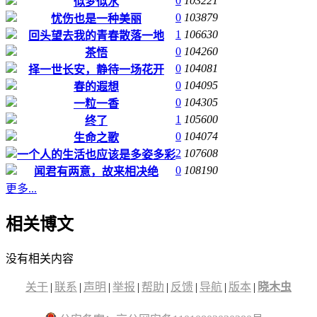
0
103221
似梦似水
0
103879
忧伤也是一种美丽
1
106630
回头望去我的青春散落一地
0
104260
茶悟
0
104081
择一世长安，静待一场花开
0
104095
春的遐想
0
104305
一粒一香
1
105600
终了
0
104074
生命之歌
2
107608
一个人的生活也应该是多姿多彩
0
108190
闻君有两意，故来相决绝
更多...
相关博文
没有相关内容
关于
|
联系
|
声明
|
举报
|
帮助
|
反馈
|
导航
|
版本
|
晓木虫