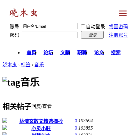
账号
自动登录
找回密码
密码
注册账号
登录
首页
论坛
文献
职聘
论文
搜索
晓木虫
›
标签
›
音乐
音乐
相关帖子
回复/查看
0
103694
林清玄散文精选摘抄
0
103855
心灵小驻