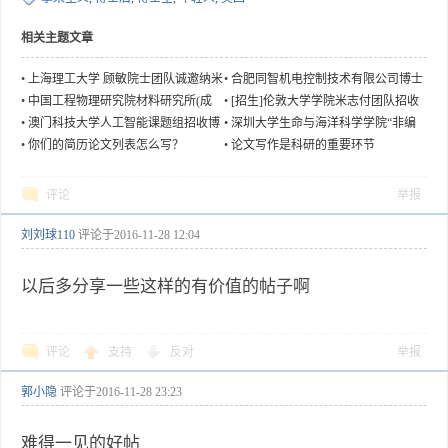
相关主题文章
•
上海理工大学 顾敏院士团队诚邀纳米
•
合肥同智机电控制技术有限公司博士
光子学方向博士后加入
后研究员招聘简章
•
中国工程物理研究院材料研究所(成
•
[招生]伦敦大学学院米志付团队招收
都)招收硕博联合培养生、实习生、博
博士生
•
澳门科技大学人工智能课题组招收博
•
深圳大学生命与海洋科学学院“非编
士后
士生
码RNA与肺血管病”课题组博士后招聘
•
你们的简历论文列表怎么写？
•
论文写作是科研的重要环节
评论
举报
刘刘球110
评论于
2016-11-28 12:04
以后多分享一些这样的有价值的帖子啊
评论
支持
反对
举报
郭小隐
评论于
2016-11-28 23:23
难得一见的好帖