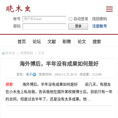
账号
自动登录
找回密码
密码
注册账号
登录
首页
论坛
文献
职聘
论文
搜索
晓木虫
硕博家园
正文
海外博后，半年没有成果如何是好
发布：
虫子
发表时间：
2016-11-25 20:31
阅读量：
112296
»
»
摘要
:
海外博后，半年没有成果如何是好 前几天，有朋友
在小木虫上私信我，告诉我他在国外某校做博士后，目前只有一年
的合同，但是过去半年了，还是没有太多成果。他 ...