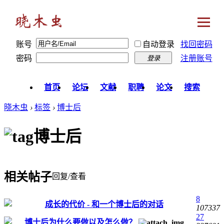
账号
自动登录
找回密码
密码
注册账号
登录
首页
论坛
文献
职聘
论文
搜索
晓木虫
›
标签
›
博士后
博士后
相关帖子
回复/查看
8
成长的代价 - 和一个博士后的对话
107337
27
博士后为什么要做以及怎么做？