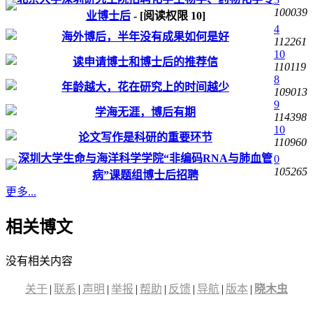
100039
业博士后
- [阅读权限
10
]
4
海外博后，半年没有成果如何是好
112261
10
读申请博士和博士后的推荐信
110119
8
年龄越大，花在研究上的时间越少
109013
9
学海无涯，博后有期
114398
10
论文写作是科研的重要环节
110960
深圳大学生命与海洋科学学院“非编码RNA与肺血管
0
105265
病”课题组博士后招聘
更多...
相关博文
没有相关内容
关于
|
联系
|
声明
|
举报
|
帮助
|
反馈
|
导航
|
版本
|
晓木虫