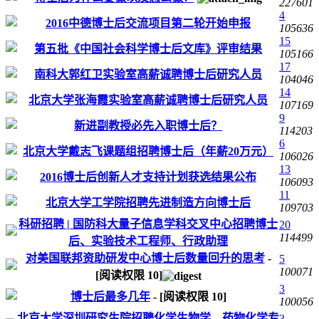
227601
4
2016中德博士后交流项目第二轮开始申报
105636
15
第五批《中国社会科学博士后文库》评审结果
105166
17
南科大郭红卫实验室高薪诚聘博士后研究人员
104046
14
北京大学张海霞实验室高薪诚聘博士后研究人员
107169
9
新进副教授必先入职博士后？
114203
6
北京大学戴志飞课题组招聘博士后（年薪20万元）
106026
13
2016博士后创新人才支持计划获选结果公布
106093
11
北京大学工学院招聘先进制造方向博士后
109703
科研招聘 | 国防科大量子信息学科交叉中心招聘博士
20
114499
后、实验技术工程师、行政助理
对美国联邦资助研发中心博士后数量回升的思考
-
5
100071
[阅读权限
10
]
3
博士后最多几年
- [阅读权限
10
]
100056
北京大学深圳研究生院招聘化学生物学、药物化学专
3