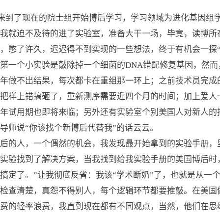
来到了现在的院士组开始博后学习，学习领域为进化基因组
我就迫不及待的进了实验室，准备大干一场，毕竟，读博所
，憋了许久，迟迟得不到实现的一些想法，终于有机会一探“
一个小实验是敲除掉一个细菌的DNA错配修复基因，然而
年做不出结果，每次都卡在重组那一环上；之前技术员完成
把样上错搞砸了，重新测序需要近四个月的时间；加上爱人
年试用期也即将来临；另外还有实验室个别美国人对新人的
导师说“你该找个新博后代替我”的话云云。
的人，一个偶然的机会，我发现最开始拿到的实验手册，
实验找到了解决方案，当我找到给我实验手册的美国博后时
搞定了。”让我彻底反省：我该“学术断奶”了，也就是从一
检查清楚，真怨不得别人，每个逻辑环节都要推敲。在美国
费的轻率浪费，我直到现在都有不同观点，当然，他们在思