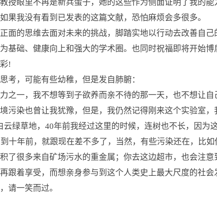
教授眼里不再是新兵蛋子，她的这些作为侧面证明了我的能
如果我没有看到已发表的这篇文献，恐怕麻烦会多很多。
面的思维去面对未来的挑战，脚踏实地以行动去改善自己
趣为基础、健康向上和强大的学术圈。也同时祝福即将开始博
彩!
考，可能有些幼稚，但是发自肺腑：
之一，我不想等到子欲养而亲不待的那一天，也不想让自
境污染也曾让我犹豫，但是，我仍然记得刚来这个实验室，我
白云绿草地，40年前我经过这里的时候，连树也不长，因为
，到十年前，就跟现在差不多了，当然，有些污染还在，比如
积了很多来自矿场污水的重金属；你去这边超市，也会注意
再跟着享受，而想亲身参与到这个人类史上最大尺度的社会
同，请一笑而过。