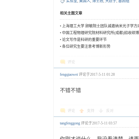
实验室
,
美国人
,
博士后
,
大肚子
,
基因组
相关主题文章
•
上海理工大学 顾敏院士团队诚邀纳米光子学方
•
中国工程物理研究院材料研究所(成都)招收硕
•
论文写作是科研的重要环节
•
各位研究生要注意考博新形势
评论
fengqiaowei
评论于
2017-5-11 01:28
不错不错
评论
支持
反对
tangfenggong
评论于
2017-5-11 03:57