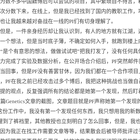
为数不多中国籍博后可以尝试的项目，其中繁琐自不待言，
次分数下来，在线上，但是我已经找到了国内的教职工作，
也让我越来越对奋战在一线的PI们有切身理解了。
是，一件亲身经历却让我认识到，有人的地方就有江湖，
一个想法，但是当时底子薄，不确定如何入手，就跑到楼上
话“是个有意思的想法，做做试试吧”把我打发了，没有任何
力完成了实验及数据分析，在公开场合介绍后，PF突然邮件
当回事，但是PF没有善罢甘休，因为我们都在一个合作项目
，PF在我之前已经攻击过多个博后，我把这种挑战也当做自
她提的观点，反复强调所有的结论都是她第一个发现，然后盯
篇Genetics文章的截图，文章题目就是PF声称她第一个
这份工作中，我没有第一个发现任何东西，我只想用我的新
头埋到了裤裆里，其他教授也立刻明白了怎么回事，但是，我
因为我正在找工作需要文章等等，结果散会后被导师批评过