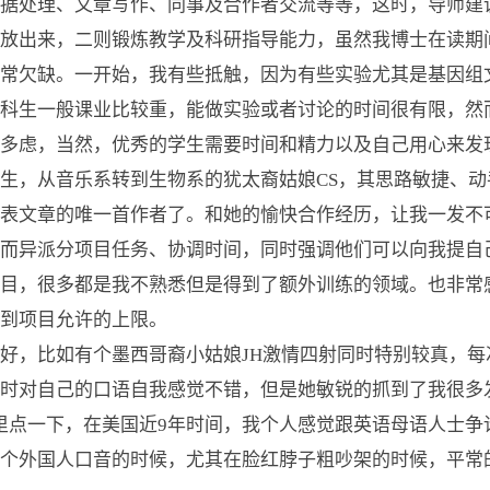
据处理、文章写作、同事及合作者交流等等，这时，导师建
放出来，二则锻炼教学及科研指导能力，虽然我博士在读期
常欠缺。一开始，我有些抵触，因为有些实验尤其是基因组
本科生一般课业比较重，能做实验或者讨论的时间很有限，然
多虑，当然，优秀的学生需要时间和精力以及自己用心来发
，从音乐系转到生物系的犹太裔姑娘CS，其思路敏捷、动
发表文章的唯一首作者了。和她的愉快合作经历，让我一发不
而异派分项目任务、协调时间，同时强调他们可以向我提自
目，很多都是我不熟悉但是得到了额外训练的领域。也非常
到项目允许的上限。
，比如有个墨西哥裔小姑娘JH激情四射同时特别较真，每
时对自己的口语自我感觉不错，但是她敏锐的抓到了我很多
里点一下，在美国近9年时间，我个人感觉跟英语母语人士争
个外国人口音的时候，尤其在脸红脖子粗吵架的时候，平常