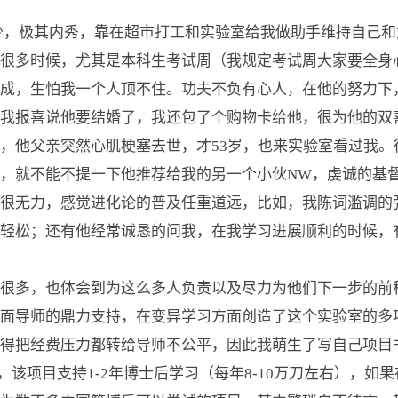
，极其内秀，靠在超市打工和实验室给我做助手维持自己和
很多时候，尤其是本科生考试周（我规定考试周大家要全身
成，生怕我一个人顶不住。功夫不负有心人，在他的努力下
我报喜说他要结婚了，我还包了个购物卡给他，很为他的双
，他父亲突然心肌梗塞去世，才53岁，也来实验室看过我。
，就不能不提一下他推荐给我的另一个小伙NW，虔诚的基
很无力，感觉进化论的普及任重道远，比如，我陈词滥调的
轻松；还有他经常诚恳的问我，在我学习进展顺利的时候，
多，也体会到为这么多人负责以及尽力为他们下一步的前
面导师的鼎力支持，在变异学习方面创造了这个实验室的多
得把经费压力都转给导师不公平，因此我萌生了写自己项目
目，该项目支持1-2年博士后学习（每年8-10万刀左右），如