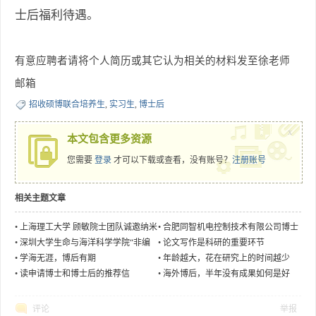
士后福利待遇。
有意应聘者请将个人简历或其它认为相关的材料发至徐老师
邮箱
招收硕博联合培养生
,
实习生
,
博士后
x
本文包含更多资源
您需要
登录
才可以下载或查看，没有账号？
注册账号
相关主题文章
•
上海理工大学 顾敏院士团队诚邀纳米
•
合肥同智机电控制技术有限公司博士
光子学方向博士后加入
后研究员招聘简章
•
深圳大学生命与海洋科学学院“非编
•
论文写作是科研的重要环节
码RNA与肺血管病”课题组博士后招聘
•
学海无涯，博后有期
•
年龄越大，花在研究上的时间越少
•
读申请博士和博士后的推荐信
•
海外博后，半年没有成果如何是好
评论
举报