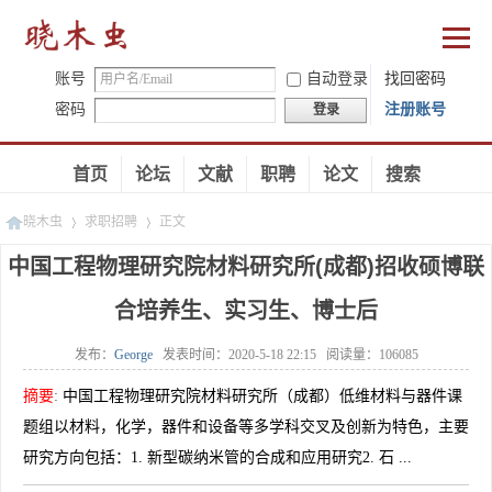
账号
自动登录
找回密码
密码
注册账号
登录
首页
论坛
文献
职聘
论文
搜索
晓木虫
求职招聘
正文
中国工程物理研究院材料研究所(成都)招收硕博联
合培养生、实习生、博士后
»
»
发布：
George
发表时间：
2020-5-18 22:15
阅读量：
106085
摘要
:
中国工程物理研究院材料研究所（成都）低维材料与器件课
题组以材料，化学，器件和设备等多学科交叉及创新为特色，主要
研究方向包括：1. 新型碳纳米管的合成和应用研究2. 石 ...