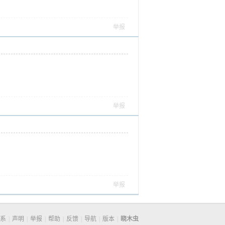
举报
举报
举报
系
|
声明
|
举报
|
帮助
|
反馈
|
导航
|
版本
|
晓木虫