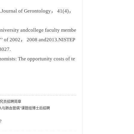
s.Journal of Gerontology， 41(4)，
iversity andcollege faculty membe
eges’’ of 2002， 2008 and2013.NISTEP
3027.
sts: The opportunity costs of te
究员招聘简章
A与肺血管病”课题组博士后招聘
？