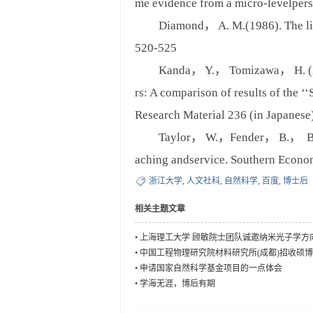
me evidence from a micro-levelper
Diamond， A. M.(1986). The life-c
520-525
Kanda， Y.， Tomizawa， H. (2015). 
rs: A comparison of results of the 
Research Material 236 (in Japanese)
Taylor， W.，Fender， B.， Burke， K
aching andservice. Southern Econ
浙江大学
,
人文社科
,
自然科学
,
百度
,
博士后
相关主题文章
•
上海理工大学 顾敏院士团队诚邀纳米光子学方
•
中国工程物理研究院材料研究所(成都)招收硕
•
申请国家自然科学基金项目的一点体会
•
学海无涯，博后有期