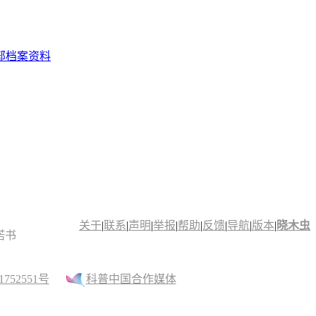
部档案资料
关于
|
联系
|
声明
|
举报
|
帮助
|
反馈
|
导航
|
版本
|
晓木虫
诺书
52551号
科普中国合作媒体