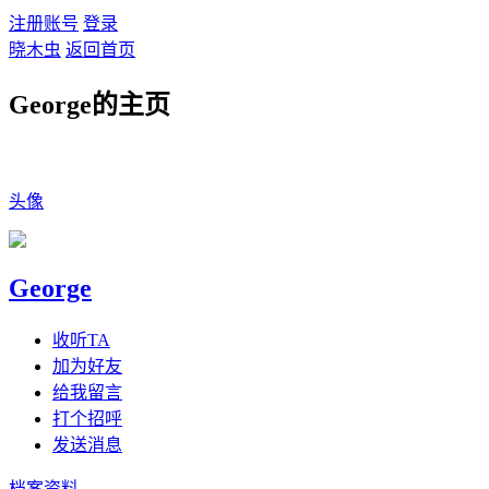
注册账号
登录
晓木虫
返回首页
George的主页
头像
George
收听TA
加为好友
给我留言
打个招呼
发送消息
档案资料