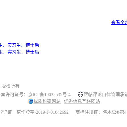
查看全
生、实习生、博士后
生、实习生、博士后
 晓木虫 版权所有
案许可证号：京ICP备19032535号-4
跟帖评论自律管理承
优质科研网站
|
优秀信息互联网站
记证：京作登字-2019-F-01042692
商标注册证：晓木虫®第417