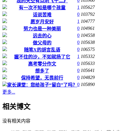
0
103960
我的天空有点阴《十二》
1
105627
有一次不知是哪个孩童
0
103792
话说苦难
1
104777
愿岁月安好
0
104961
努力也是一种美丽
0
104558
远去的心
0
105638
做父母的
0
106575
随笔X的胡言乱语
1
105332
握不住的沙，不如就扬了它
0
105633
高考零分作文
0
105641
想多了
0
104829
保持希望，无畏前行
0
105890
家长课堂：您给孩子“留白”了吗？
更多...
相关博文
没有相关内容