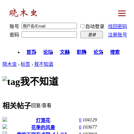
账号
自动登录
找回密码
密码
注册账号
登录
首页
论坛
文献
职聘
论文
搜索
晓木虫
›
标签
›
我不知道
我不知道
相关帖子
回复/查看
0
104129
灯笼花
0
103677
花季的风景