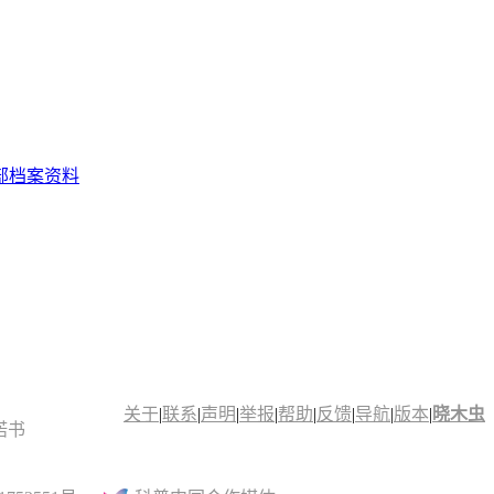
部档案资料
关于
|
联系
|
声明
|
举报
|
帮助
|
反馈
|
导航
|
版本
|
晓木虫
诺书