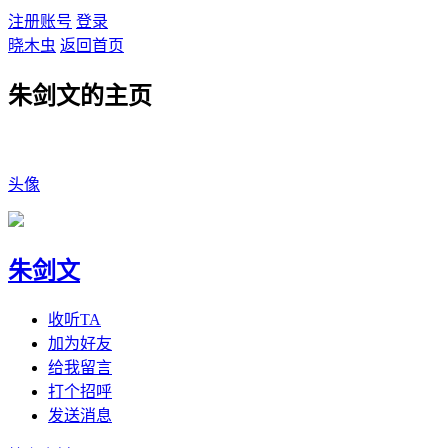
注册账号
登录
晓木虫
返回首页
朱剑文的主页
头像
朱剑文
收听TA
加为好友
给我留言
打个招呼
发送消息