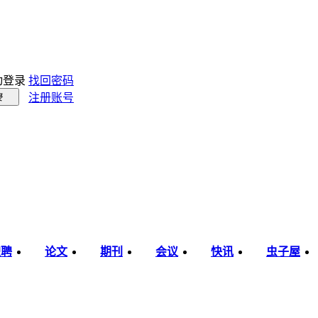
动登录
找回密码
注册账号
录
职聘
论文
期刊
会议
快讯
虫子屋