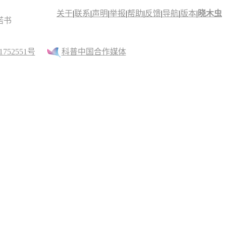
关于
|
联系
|
声明
|
举报
|
帮助
|
反馈
|
导航
|
版本
|
晓木虫
诺书
52551号
科普中国合作媒体