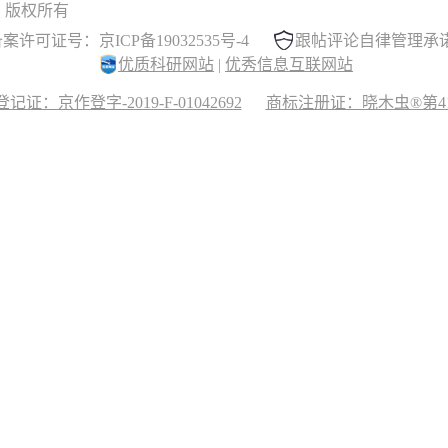
 晓木虫 版权所有
案许可证号：京ICP备19032535号-4
跟帖评论自律管理承
优质科研网站
|
优秀信息互联网站
记证：京作登字-2019-F-01042692
商标注册证：晓木虫®第417