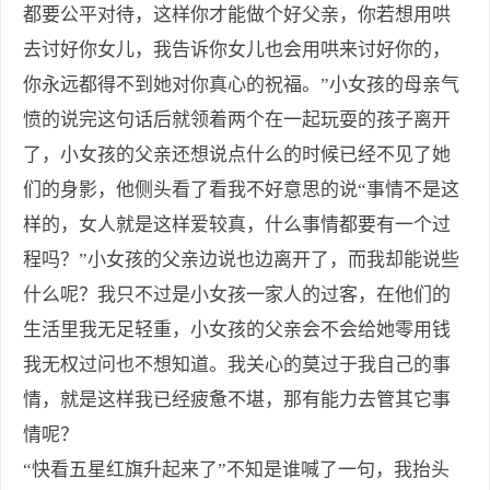
都要公平对待，这样你才能做个好父亲，你若想用哄
去讨好你女儿，我告诉你女儿也会用哄来讨好你的，
你永远都得不到她对你真心的祝福。”小女孩的母亲气
愤的说完这句话后就领着两个在一起玩耍的孩子离开
了，小女孩的父亲还想说点什么的时候已经不见了她
们的身影，他侧头看了看我不好意思的说“事情不是这
样的，女人就是这样爱较真，什么事情都要有一个过
程吗？”小女孩的父亲边说也边离开了，而我却能说些
什么呢？我只不过是小女孩一家人的过客，在他们的
生活里我无足轻重，小女孩的父亲会不会给她零用钱
我无权过问也不想知道。我关心的莫过于我自己的事
情，就是这样我已经疲惫不堪，那有能力去管其它事
情呢？
“快看五星红旗升起来了”不知是谁喊了一句，我抬头