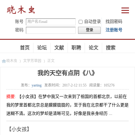
账号
自动登录
找回密码
密码
注册账号
登录
首页
论坛
文献
职聘
论文
搜索
晓木虫
文学芳草园
正文
我的天空有点阴《八》
发布：
yarting
发表时间：
2017-2-12 11:55
阅读量：
105276
»
»
摘要
:
【小女孩】在梦中我又一次来到了祖国的首都北京，以前在
我的梦里首都北京总是朦朦胧胧的，至于我在北京都干了什么更是
迷糊不清。这次的梦却是清晰可见，好像是我亲身经历 ...
【小女孩】