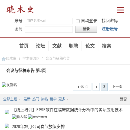
账号
自动登录
找回密码
密码
注册账号
登录
首页
论坛
文献
职聘
论文
搜索
晓木虫
学术交流区
会议与征稿布告
会议与征稿布告
第2页
›
›
返 回
2
下一页
全部主题
最新
热门
热帖
精华
更多
新窗
【线上培训】SPSS软件在临床数据统计分析中的实际应用技术
2020年旭月公司春节放假安排