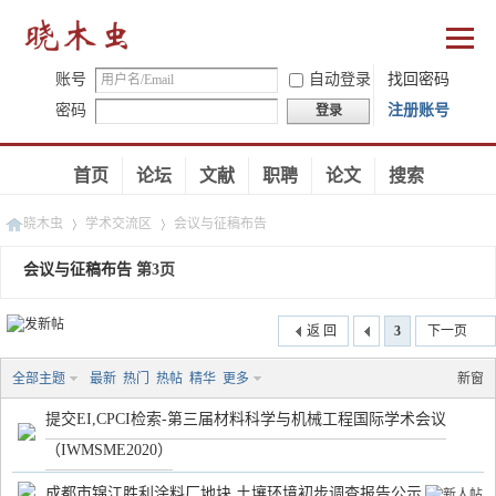
账号
自动登录
找回密码
密码
注册账号
登录
首页
论坛
文献
职聘
论文
搜索
晓木虫
学术交流区
会议与征稿布告
会议与征稿布告
第3页
›
›
返 回
3
下一页
全部主题
最新
热门
热帖
精华
更多
新窗
提交EI,CPCI检索-第三届材料科学与机械工程国际学术会议
（IWMSME2020）
成都市锦江胜利涂料厂地块 土壤环境初步调查报告公示