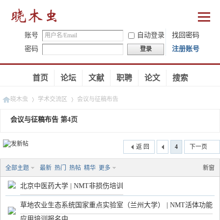
账号
自动登录
找回密码
密码
注册账号
登录
首页
论坛
文献
职聘
论文
搜索
晓木虫
学术交流区
会议与征稿布告
会议与征稿布告
第4页
›
›
返 回
4
下一页
全部主题
最新
热门
热帖
精华
更多
新窗
北京中医药大学 | NMT非损伤培训
草地农业生态系统国家重点实验室（兰州大学） | NMT活体功能
应用培训报名中