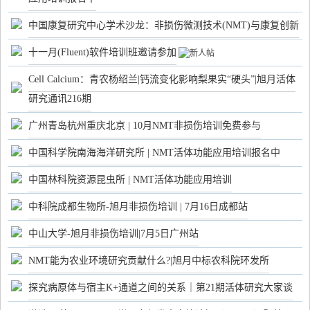
中国康复研究中心学术沙龙：非损伤微测技术(NMT)与康复创新
十一月(Fluent)软件培训班邀请参加
Cell Calcium：青农杨绍兰|钙流变化影响梨果实“硬头”|旭月活体
研究通讯216期
广州青岛杭州重庆北京 | 10月NMT非损伤培训免费参与
中国科学院南海海洋研究所 | NMT活体功能应用培训报名中
中国林科院资源昆虫所 | NMT活体功能应用培训
中科院成都生物所-旭月非损伤培训 | 7月16日成都站
中山大学-旭月非损伤培训|7月5日广州站
NMT能为农业环境研究贡献什么?|旭月中标农科院环发所
探究病原体与宿主K+通道之间的关系｜第21期活体研究大家谈