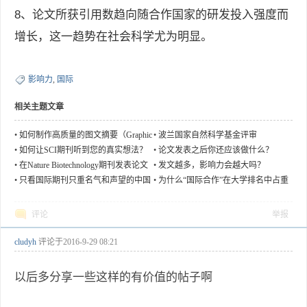
8、论文所获引用数趋向随合作国家的研发投入强度而
增长，这一趋势在社会科学尤为明显。
影响力
,
国际
相关主题文章
•
如何制作高质量的图文摘要（Graphic
•
波兰国家自然科学基金评审
al Abstract）
•
如何让SCI期刊听到您的真实想法？
•
论文发表之后你还应该做什么？
•
在Nature Biotechnology期刊发表论文
•
发文越多，影响力会越大吗？
的几点心得体会
•
只看国际期刊只重名气和声望的中国
•
为什么“国际合作”在大学排名中占重
科研氛围阻碍弯道超车
要地位？
评论
举报
cludyh
评论于
2016-9-29 08:21
以后多分享一些这样的有价值的帖子啊