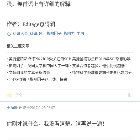
蛋，卷首语上有详细的解释。
作者：Editage意得辑
科研人员
,
科研项目
,
影响因子
,
影响力
,
中国
相关主题文章
•
美捷登精彩点评2022JCR受关注的SCI
•
美捷登精彩点评2019年SCI杂志影响
期刊影响因子（上）
因子
•
影响因子：英国大学和中国大学一样
•
文章合作者越多，他引比例越低？
痴迷?
•
文献阅读的文本分析流派
•
植物科学领域重要期刊IF变化趋势分
析
•
2017SCI期刊影响因子已上线，快来
查查你关注的期刊吧
评论
举报
王海峰
评论于
2017-2-25 07:07
你刚才说什么，我没看清楚，请再说一遍！