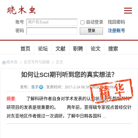
账号
自动登录
找回密码
密码
注册账号
登录
首页
论坛
文献
职聘
论文
搜索
晓木虫
论文写作与投稿
正文
如何让SCI期刊听到您的真实想法？
发布：
虫子
发表时间：
2017-2-24 08:58
阅读量：
109088
»
»
摘要
:
了解科研作者自身对学术发表的认知状况对于帮助其科
研项目的发表是很重要的。 两年前，意得辑专家视点曾经仅针
对东亚地区作者做过一次调研，了解中日韩各国科 ...