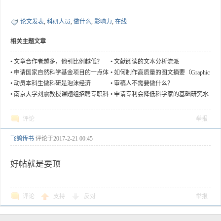
论文发表
,
科研人员
,
做什么
,
影响力
,
在线
相关主题文章
•
文章合作者越多，他引比例越低？
•
文献阅读的文本分析流派
•
申请国家自然科学基金项目的一点体
•
如何制作高质量的图文摘要（Graphic
会
al Abstract）
•
动员本科生做科研是泡沫经济
•
审稿人不需要做什么？
•
南京大学刘震教授课题组招聘专职科
•
申请专利会降低科学家的基础研究水
研人员和博士后
平吗？
评论
举报
飞鸽传书
评论于
2017-2-21 00:45
好帖就是要顶
评论
支持
反对
举报