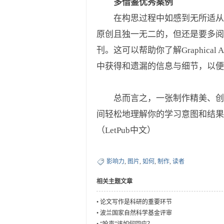
多借鉴优秀案例
在构思过程中如感到无所适从，可以借
原创且独一无二的，但还是要多
刊。这可以帮助你了解Graphic
中获得和遗漏的信息与细节，以
总而言之，一张制作精美、创意清晰的
间轻松地理解你的学习意图和结
（LetPub中文）
影响力
,
图片
,
如何
,
制作
,
读者
相关主题文章
•
论文写作是科研的重要环节
•
波兰国家自然科学基金评审