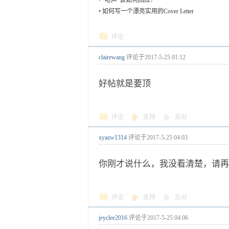
•
“呛声”该如何回应？
•
如何写一个漂亮实用的Cover Letter
评论
clairewang
评论于
2017-5-25 01:12
好帖就是要顶
评论
支持
反对
xyazw1314
评论于
2017-5-25 04:03
你刚才说什么，我没看清楚，请再
评论
支持
反对
jeyclee2016
评论于
2017-5-25 04:06