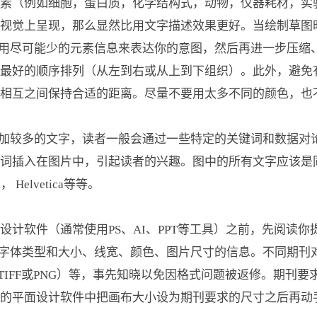
（例如细胞，蛋白质，化学结构式，动物，仪器耗材，实
视觉上呈现，那么显然比用文字描述效果更好。当绘制草图
act空间有限，用尽可能少的元素信息来表达你的意图，然后再进一
最好的顺序排列（从左到右或从上到下组织）。此外，避免
相互之间保持合适的距离。尽量不要用太多不同的颜色，也
t中不适宜添加较多的文字，读者一般会通过一些特定的关键词和数
键词插入在图片中，引起读者的兴趣。图中的所有文字应该是
l， Helvetica等等。
软件（通常使用PS、AI、PPT等工具）之前，先阅读你
bstract的字体类型和大小、线宽、颜色、图片尺寸的信息。不同
TIFF或PNG）等，事先知晓以免因格式问题被返修。期刊
的平面设计软件中把画布大小设为期刊要求的尺寸之后再动