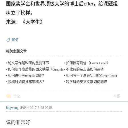
国家奖学金和世界顶级大学的博士后offer，给课题组
树立了榜样。
来源：《大学生》
如何
相关主题文章
•
论文写作是科研的重要环节
•
如何撰写附信（Cover Letter）
•
如何制作高质量的图文摘要（Graphic
•
不收费的杂志该如何运转
al Abstract）
•
如何进行考研专业调剂？
•
如何写一个漂亮实用的Cover Letter
•
投稿时如何推荐审稿人？
•
跨学科的英文文献如何翻译
评论
举报
lingwang
评论于
2017-3-28 00:08
说的非常好