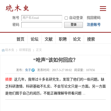
账号
自动登录
找回密码
密码
注册账号
登录
首页
论坛
文献
职聘
论文
搜索
晓木虫
硕博家园
正文
“呛声”该如何回应？
发布：
虫子
发表时间：
2017-3-27 09:02
阅读量：
107056
»
»
摘要
:
这几年，我带过十多名研究生，发现了他们的一些问题。缺
乏科研激情、科研基础不扎实、不会写论文只是一方面。另一方面
是他们囿于自己的阅历，不能正确理解导师看问题 ...