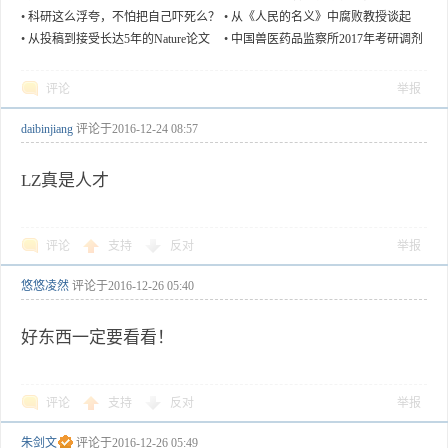
文还该撤？
•
科研这么浮夸，不怕把自己吓死么？
•
从《人民的名义》中腐败教授谈起
•
从投稿到接受长达5年的Nature论文
•
中国兽医药品监察所2017年考研调剂
信息
评论
举报
daibinjiang
评论于
2016-12-24 08:57
LZ真是人才
评论
支持
反对
举报
悠悠凌然
评论于
2016-12-26 05:40
好东西一定要看看！
评论
支持
反对
举报
朱剑文
评论于
2016-12-26 05:49