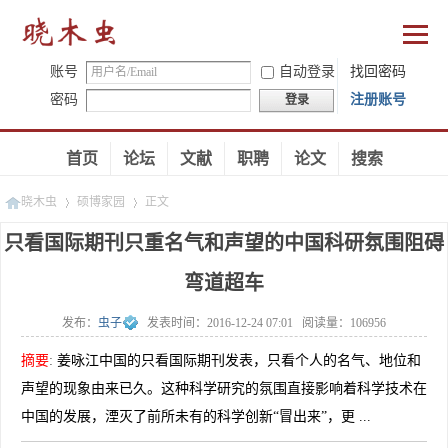
账号
自动登录
找回密码
密码
注册账号
登录
首页
论坛
文献
职聘
论文
搜索
晓木虫
硕博家园
正文
只看国际期刊只重名气和声望的中国科研氛围阻碍
弯道超车
»
»
发布：
虫子
发表时间：
2016-12-24 07:01
阅读量：
106956
摘要
:
姜咏江中国的只看国际期刊发表，只看个人的名气、地位和
声望的现象由来已久。这种科学研究的氛围直接影响着科学技术在
中国的发展，湮灭了前所未有的科学创新“冒出来”，更 ...