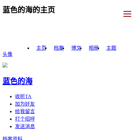
蓝色的海的主页
主页
档案
博文
相册
主题
头像
蓝色的海
收听TA
加为好友
给我留言
打个招呼
发送消息
档案资料