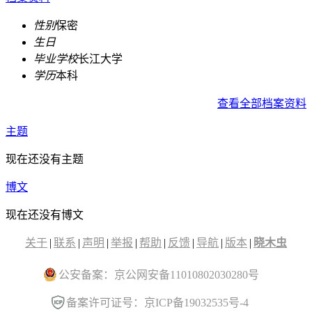
性别
保密
生日
毕业学校
长江大学
学历
本科
查看全部档案资料
主题
现在还没有主题
博文
现在还没有博文
关于
|
联系
|
声明
|
举报
|
帮助
|
反馈
|
导航
|
版本
|
晓木虫
公安备案：京公网安备11010802030280号
备案许可证号：京ICP备19032535号-4