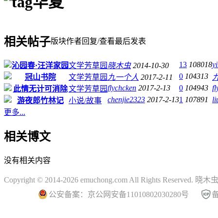
华夏
相关帖子
版块
作者
回复/查看
最后发表
13
108018
y
沁园春·汪洋家园
文学芳草园
晓木虫
2014-10-30
0
104313
冠山书院
文学芳草园
九一个人
2017-2-11
flychcken
2017-2-13
0
104943
f
此情无计可消除
文学芳草园
chenjie2323
2017-2-13
1
107891
l
游夜郎竹林记
小说/故事
更多...
相关博文
没有相关内容
Copyright © 2014-2026 emuchong.com All Rights Reserved.
公安备案：京公网安备11010802030280号
备