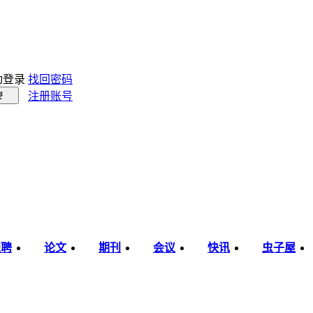
动登录
找回密码
注册账号
录
职聘
论文
期刊
会议
快讯
虫子屋