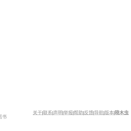
关于
|
联系
|
声明
|
举报
|
帮助
|
反馈
|
导航
|
版本
|
晓木虫
诺书