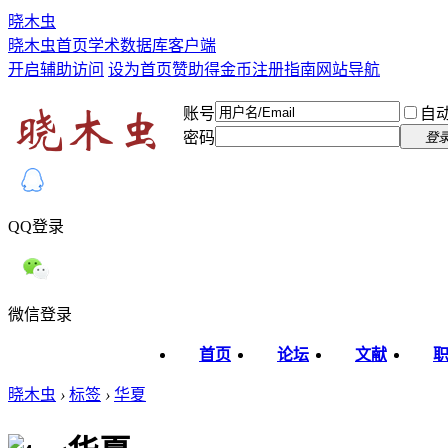
晓木虫
晓木虫首页
学术数据库
客户端
开启辅助访问
设为首页
赞助得金币
注册指南
网站导航
账号
自
密码
登
QQ登录
微信登录
首页
论坛
文献
晓木虫
›
标签
›
华夏