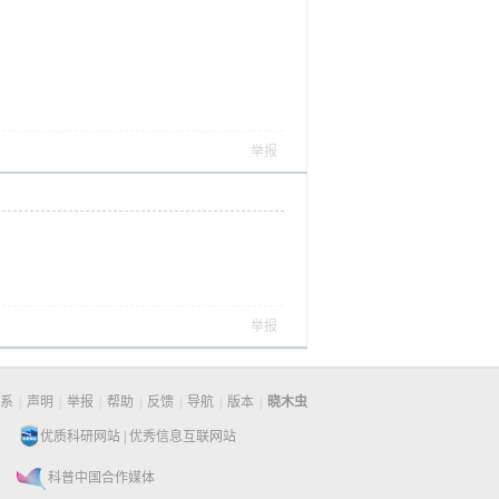
举报
举报
系
|
声明
|
举报
|
帮助
|
反馈
|
导航
|
版本
|
晓木虫
优质科研网站
|
优秀信息互联网站
科普中国合作媒体