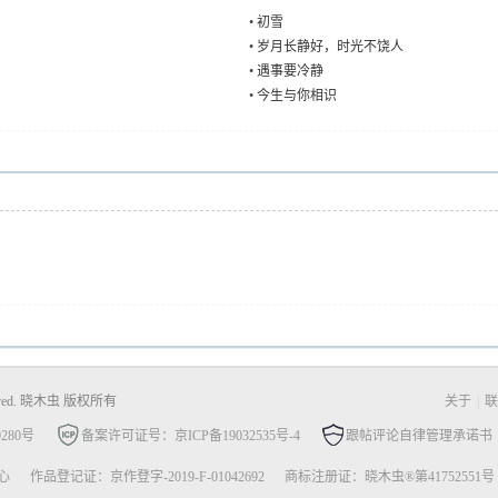
•
初雪
•
岁月长静好，时光不饶人
•
遇事要冷静
•
今生与你相识
Reserved. 晓木虫 版权所有
关于
|
联
280号
备案许可证号：京ICP备19032535号-4
跟帖评论自律管理承诺书
心
作品登记证：京作登字-2019-F-01042692
商标注册证：晓木虫®第41752551号