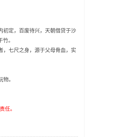
内初定，百废待兴，天朝借贷于沙
于竹。
者，七尺之身，源于父母骨血，实
玩物。
责任。