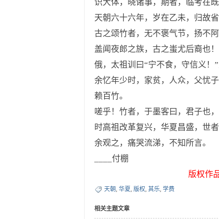
识大体，晓诸事，期者，临考在既
天朝六十六年，岁在乙未，归故省
古之颂竹者，无不褒气节，扬不阿
盖闻夜郎之族，古之蚩尤后裔也！
俄，太祖训曰“宁不食，守信义！
余忆年少时，家贫，人众，父忧子
赖百竹。
嗟乎！竹者，于墨客曰，君子也，
时高祖改革复兴，华夏昌盛，世
余观之，痛哭流涕，不知所言。
____付棚
版权作
天朝
,
华夏
,
版权
,
其乐
,
学费
相关主题文章