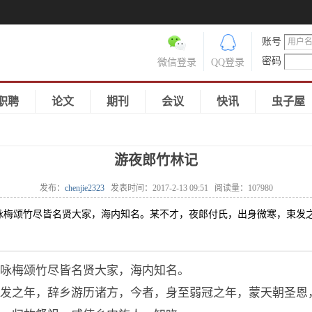
账号
密码
微信登录
QQ登录
职聘
论文
期刊
会议
快讯
虫子屋
游夜郎竹林记
发布：
chenjie2323
发表时间：
2017-2-13 09:51
阅读量：
107980
咏梅颂竹尽皆名贤大家，海内知名。某不才，夜郎付氏，出身微寒，束发
咏梅颂竹尽皆名贤大家，海内知名。
发之年，辞乡游历诸方，今者，身至弱冠之年，蒙天朝圣恩