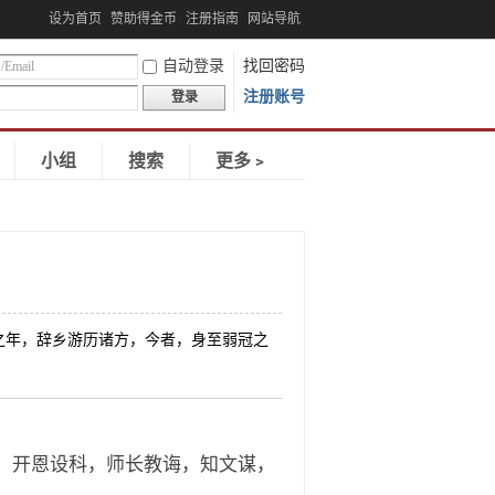
设为首页
赞助得金币
注册指南
网站导航
自动登录
找回密码
注册账号
登录
小组
搜索
更多﹥
之年，辞乡游历诸方，今者，身至弱冠之
，开恩设科，师长教诲，知文谋，