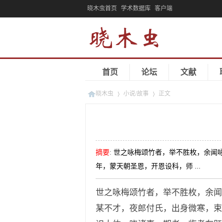
晓木虫首页
学术数据库
客户端
首页
论坛
文献
晓木虫
小说/故事
正文
»
»
摘要
:
世之咏梅颂竹者，举不胜枚，余闻
年，蒙天朝圣恩，开恩设科，师 ...
世之咏梅颂竹者，举不胜枚，余闻
某不才，夜郎付氏，出身微寒，束