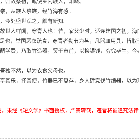
，归故祭祖，咸使乡内族人，知晓。
亲，从族人祭族，经竹海有感。
，今处盛世观之，颇有新知。
故世人鲜闻，穿青人也！昔，家父少时，适逢建国之初，海
”是也，举国恶衣疏食，穿青者勤节为甚，凡器皿用具，皆取
嗣学费，乃取竹造器，贸于市前，以换银钱，穷究毕生，今
吾独不然，以为衣食父母也。
者享其乐，择其便，竹器已不复存，乡人肆意伐竹编器，以为
品，未经《短文学》书面授权，严禁转载，违者将被追究法律