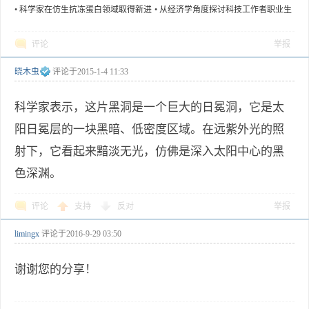
研究中取得进展
•
科学家在仿生抗冻蛋白领域取得新进
•
从经济学角度探讨科技工作者职业生
展
涯影响因素
评论
举报
晓木虫
评论于
2015-1-4 11:33
科学家表示，这片黑洞是一个巨大的日冕洞，它是太
阳日冕层的一块黑暗、低密度区域。在远紫外光的照
射下，它看起来黯淡无光，仿佛是深入太阳中心的黑
色深渊。
评论
支持
反对
举报
limingx
评论于
2016-9-29 03:50
谢谢您的分享！