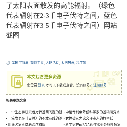
了太阳表面散发的高能辐射。（绿色
代表辐射在2-3千电子伏特之间，蓝色
代表辐射在3-5千电子伏特之间）网站
截图
美国宇航局
,
观测卫星
,
太阳活动
,
太阳风暴
,
科学家
x
本文包含更多资源
您需要
登录
才可以下载或查看，没有账号？
注册账号
相关主题文章
•
一个生态学研究者对转基因问题的疑
•
申请专利会降低科学家的基础研究水
问
平吗？
•
一篇发表在《自然》的不敢恭维的论
•
女性被选为论文评审人的概率低
文
•
用狂犬病毒协助治疗脑瘤
•
科学家在miRNA调控水稻条纹叶枯病