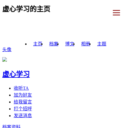
虚心学习的主页
主页
档案
博文
相册
主题
头像
虚心学习
收听TA
加为好友
给我留言
打个招呼
发送消息
档案资料