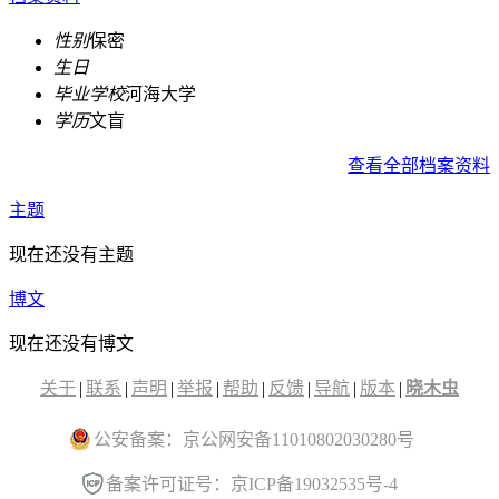
性别
保密
生日
毕业学校
河海大学
学历
文盲
查看全部档案资料
主题
现在还没有主题
博文
现在还没有博文
关于
|
联系
|
声明
|
举报
|
帮助
|
反馈
|
导航
|
版本
|
晓木虫
公安备案：京公网安备11010802030280号
备案许可证号：京ICP备19032535号-4