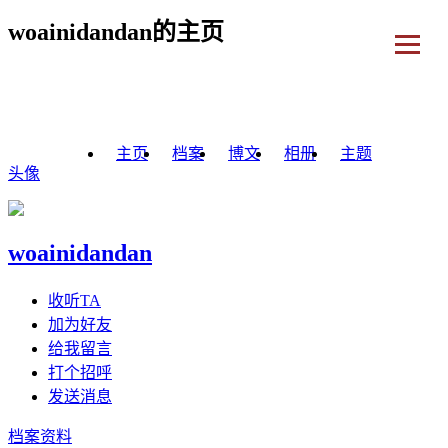
woainidandan的主页
主页
档案
博文
相册
主题
头像
woainidandan
收听TA
加为好友
给我留言
打个招呼
发送消息
档案资料