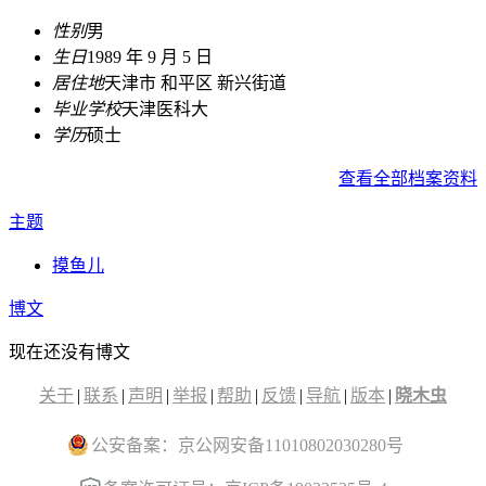
性别
男
生日
1989 年 9 月 5 日
居住地
天津市 和平区 新兴街道
毕业学校
天津医科大
学历
硕士
查看全部档案资料
主题
摸鱼儿
博文
现在还没有博文
关于
|
联系
|
声明
|
举报
|
帮助
|
反馈
|
导航
|
版本
|
晓木虫
公安备案：京公网安备11010802030280号