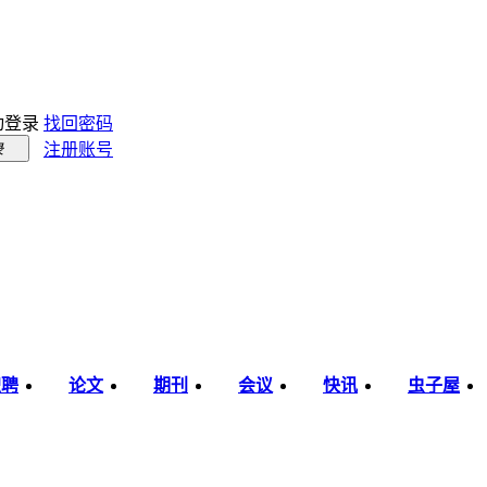
动登录
找回密码
注册账号
录
职聘
论文
期刊
会议
快讯
虫子屋