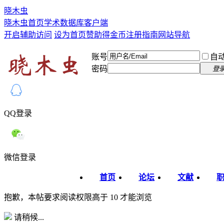
晓木虫
晓木虫首页
学术数据库
客户端
开启辅助访问
设为首页
赞助得金币
注册指南
网站导航
账号
自
密码
登
QQ登录
微信登录
首页
论坛
文献
抱歉，本帖要求阅读权限高于 10 才能浏览
请稍候...