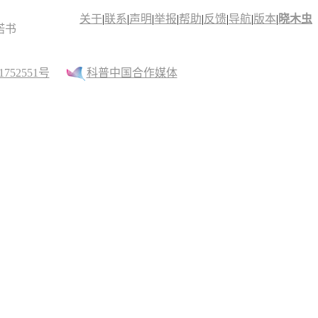
关于
|
联系
|
声明
|
举报
|
帮助
|
反馈
|
导航
|
版本
|
晓木虫
诺书
52551号
科普中国合作媒体