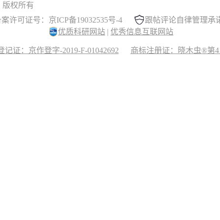
 晓木虫 版权所有
案许可证号：京ICP备19032535号-4
跟帖评论自律管理承
优质科研网站
|
优秀信息互联网站
记证：京作登字-2019-F-01042692
商标注册证：晓木虫®第417