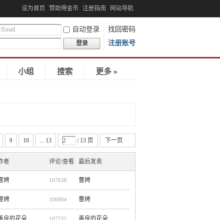
设为首页
赞助得金币
注册指南
网站导航
自动登录
找回密码
注册账号
登录
小组
搜索
更多﹥
9
10
... 13
/ 13 页
下一页
作者
评论/查看
最后发表
曹娉
曹娉
107038
曹娉
曹娉
106984
善良的花朵
善良的花朵
107231