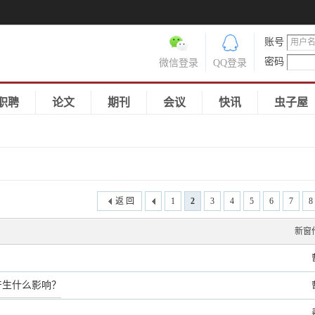
账号
密码
微信登录
QQ登录
职聘
论文
期刊
会议
快讯
虫子屋
返 回
1
2
3
4
5
6
7
8
新窗
产生什么影响？