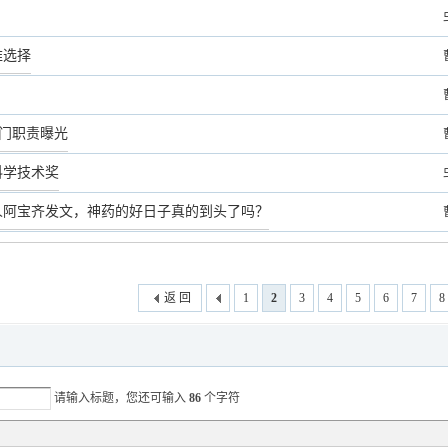
难选择
部门职责曝光
科学技术奖
人阿宝齐发文，神药的好日子真的到头了吗？
返 回
1
2
3
4
5
6
7
8
请输入标题，您还可输入
86
个字符