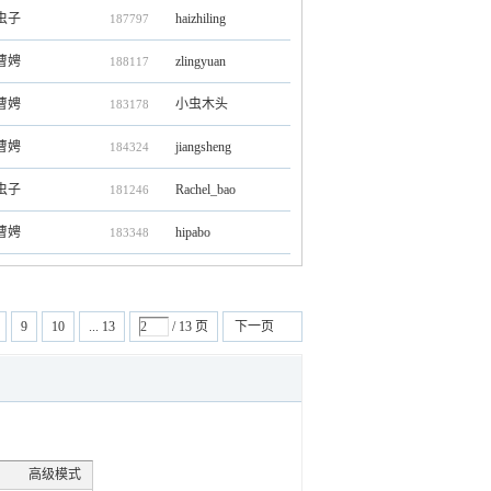
虫子
haizhiling
187797
曹娉
zlingyuan
188117
曹娉
小虫木头
183178
曹娉
jiangsheng
184324
虫子
Rachel_bao
181246
曹娉
hipabo
183348
9
10
... 13
/ 13 页
下一页
高级模式