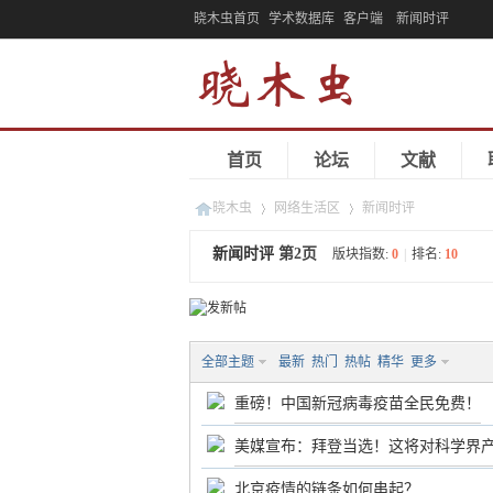
晓木虫首页
学术数据库
客户端
新闻时评
首页
论坛
文献
晓木虫
网络生活区
新闻时评
新闻时评
第2页
版块指数:
0
|
排名:
10
›
›
全部主题
最新
热门
热帖
精华
更多
重磅！中国新冠病毒疫苗全民免费！
美媒宣布：拜登当选！这将对科学界
北京疫情的链条如何串起？