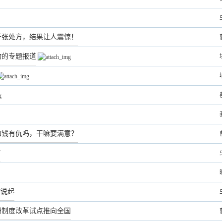
千张处方，结果让人震惊！
物的专题报道
和钱有仇吗，干嘛要满意？
”
”说起
酬制度改革试点推向全国