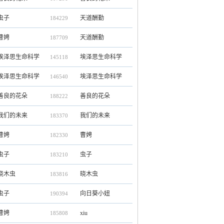
虫子
天道酬勤
184229
曹娉
天道酬勤
187709
埃泽思生命科学
埃泽思生命科学
145118
埃泽思生命科学
埃泽思生命科学
146540
善良的花朵
善良的花朵
188222
我们的未来
我们的未来
183370
曹娉
曹娉
182330
虫子
虫子
183210
晓木虫
晓木虫
183816
虫子
向日葵小妞
190394
曹娉
xiu
185808