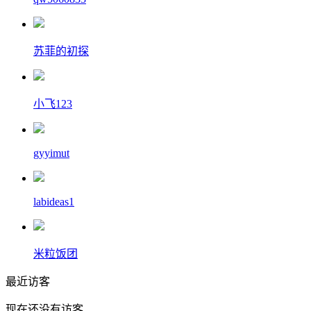
苏菲的初探
小飞123
gyyimut
labideas1
米粒饭团
最近访客
现在还没有访客