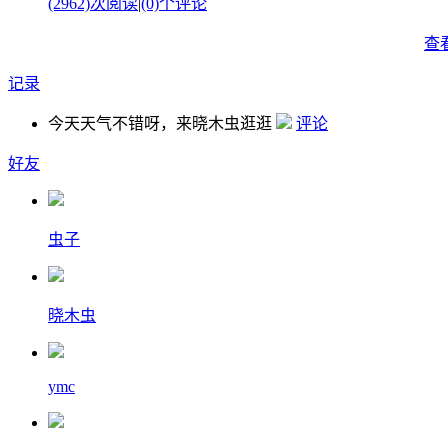
(2962)次阅读
|
(0)个评论
查
记录
今天天气不错呀，来晓木虫逛逛
评论
好友
虫子
晓木虫
ymc