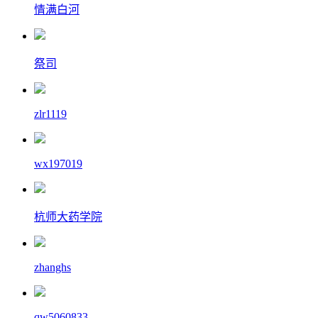
情满白河
祭司
zlr1119
wx197019
杭师大药学院
zhanghs
qw5060833