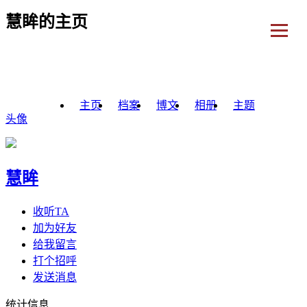
慧眸的主页
主页
档案
博文
相册
主题
头像
慧眸
收听TA
加为好友
给我留言
打个招呼
发送消息
统计信息