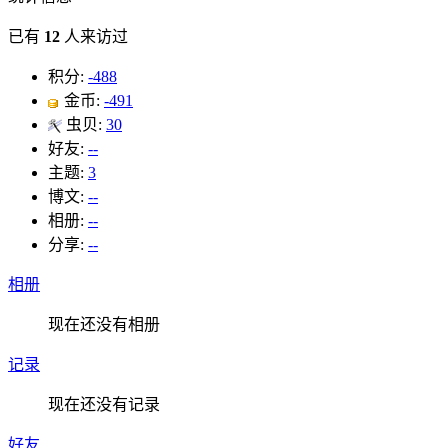
已有
12
人来访过
积分:
-488
金币:
-491
虫贝:
30
好友:
--
主题:
3
博文:
--
相册:
--
分享:
--
相册
现在还没有相册
记录
现在还没有记录
好友